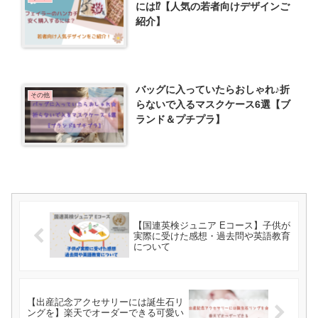
には⁉︎【人気の若者向けデザインご
紹介】
バッグに入っていたらおしゃれ♪折
その他
らないで入るマスクケース6選【ブ
ランド＆プチプラ】
【国連英検ジュニア Eコース】子供が
実際に受けた感想・過去問や英語教育
について
【出産記念アクセサリーには誕生石リ
ングを】楽天でオーダーできる可愛い