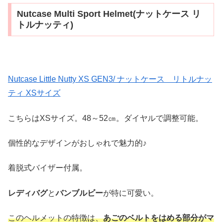
Nutcase Multi Sport Helmet(ナットケース リ
トルナッティ)
Nutcase Little Nutty XS GEN3/ ナットケース リトルナッ
ティ XSサイズ
こちらはXSサイズ。48～52㎝。ダイヤルで調整可能。
個性的なデザインがおしゃれで魅力的♪
着脱式バイザー付属。
レディバグ
と
バンブルビー
が特に可愛い。
このヘルメットの特徴は、
あごのベルトをはめる部分がマ