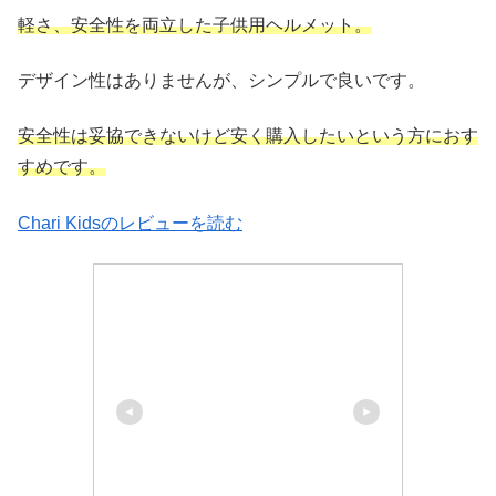
軽さ、安全性を両立した子供用ヘルメット。
デザイン性はありませんが、シンプルで良いです。
安全性は妥協できないけど安く購入したいという方におす
すめです。
Chari Kidsのレビューを読む