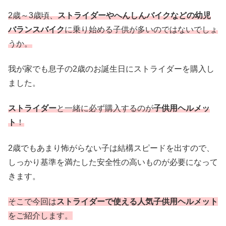
2歳～3歳頃、
ストライダーやへんしんバイクなどの幼児
バランスバイク
に乗り始める子供が多いのではないでしょ
うか。
我が家でも息子の2歳のお誕生日にストライダーを購入し
ました。
ストライダー
と一緒に必ず購入するのが
子供用ヘルメッ
ト
！
2歳でもあまり怖がらない子は結構スピードを出すので、
しっかり基準を満たした安全性の高いものが必要になって
きます。
そこで今回は
ストライダーで使える人気子供用ヘルメット
をご紹介します。