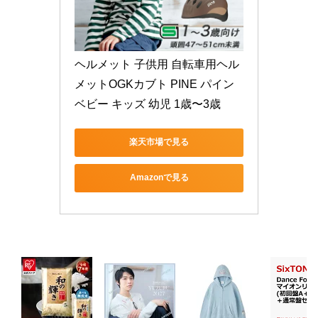
ヘルメット 子供用 自転車用ヘル
メットOGKカブト PINE パイン 
ベビー キッズ 幼児 1歳〜3歳
楽天市場で見る
Amazonで見る