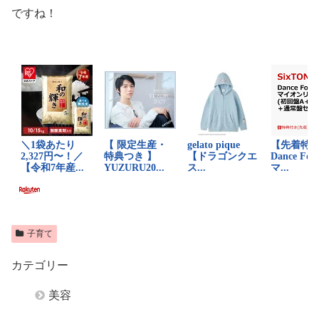
ですね！
子育て
カテゴリー
美容