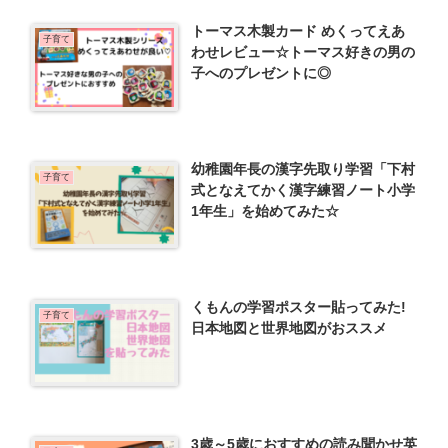
トーマス木製カード めくってえあ
子育て
わせレビュー☆トーマス好きの男の
子へのプレゼントに◎
幼稚園年長の漢字先取り学習「下村
子育て
式となえてかく漢字練習ノート小学
1年生」を始めてみた☆
くもんの学習ポスター貼ってみた!
子育て
日本地図と世界地図がおススメ
3歳～5歳におすすめの読み聞かせ英