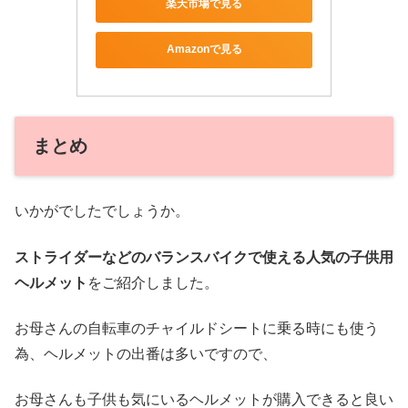
楽天市場で見る
Amazonで見る
まとめ
いかがでしたでしょうか。
ストライダーなどのバランスバイクで使える人気の子供用
ヘルメット
をご紹介しました。
お母さんの自転車のチャイルドシートに乗る時にも使う
為、ヘルメットの出番は多いですので、
お母さんも子供も気にいるヘルメットが購入できると良い