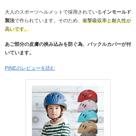
大人のスポーツヘルメットで採用されている
インモールド
製法
で作られています。そのため、
衝撃吸収率と耐久性が
高いです。
あご部分の皮膚の挟み込みを防ぐ為、バックルカバーが付
いています。
PINEのレビューを読む